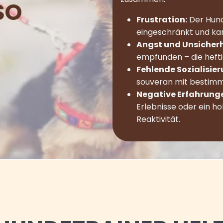
SO
Frustration:
Der Hund 
eingeschränkt und kan
Angst und Unsicherh
empfunden – die hefti
Fehlende Sozialisier
souverän mit bestimm
Negative Erfahrung
Erlebnisse oder ein h
Reaktivität.