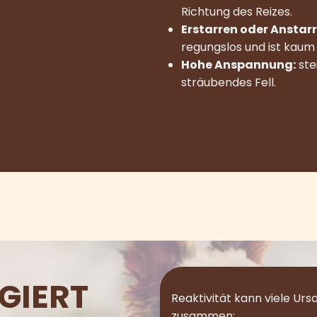
Richtung des Reizes.
Erstarren oder Anstarr
regungslos und ist kau
Hohe Anspannung:
ste
sträubendes Fell.
GIERT
Reaktivität kann viele Ur
zusammen: