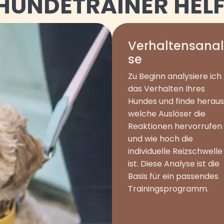
 HUNDETRAINER HEL
Verhaltensana
se
Zu Beginn analysiere ich
das Verhalten Ihres
Hundes und finde heraus
welche Auslöser die
Reaktionen hervorrufen
und wie hoch die
individuelle Reizschwelle
ist. Diese Analyse ist die
Basis für ein passendes
Trainingsprogramm.