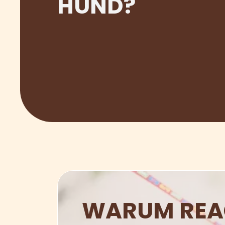
HUND?
WARUM REA