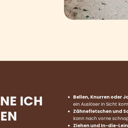
NE ICH
Bellen, Knurren oder J
ein Auslöser in Sicht ko
VEN
Zähnefletschen und S
kann nach vorne schna
Ziehen und In-die-Lei