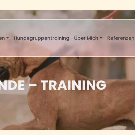
en
Hundegruppentraining
Über Mich
Referenzen
NDE – TRAINING