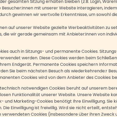
er gesamten Sitzung erhalten bleiben (z.B. Login, Ware
ie Besucher:innen mit unserer Website interagieren, inde
urch gewinnen wir wertvolle Erkenntnisse, um sowohl di
nen auf unserer Website gezielte Werbeaktivitäten zu s
es, die wir gerade gemeinsam mit Anbieter:innen von individ
kies auch in Sitzungs- und permanente Cookies. Sitzungs
 verwendet werden. Diese Cookies werden beim Schließen
f Ihrem Endgerät. Permanente Cookies speichern Informa
den Sie beim nächsten Besuch als wiederkehrende:r Besuc
rmanenten Cookies wird von dem Anbieter des Cookies 
technisch notwendigen Cookies beruht auf unserem bere
losen Funktionalität unserer Website. Unsere Website kan
k- und Marketing-Cookies benötigt Ihre Einwilligung. Sie k
 Die Einwilligung ist freiwillig. Wird sie nicht erteilt, ents
h verwendeten Cookies (insbesondere über ihren Zweck un